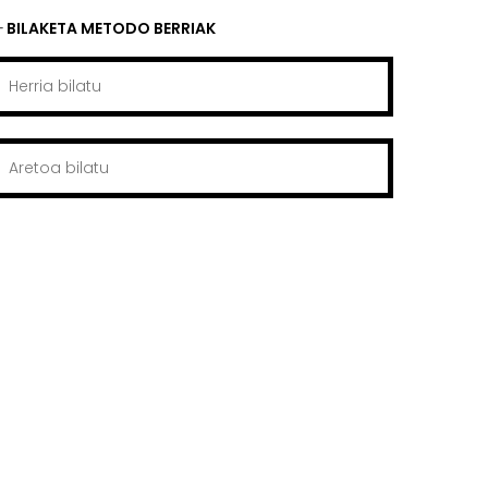
BILAKETA METODO BERRIAK