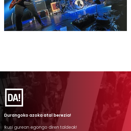
Durangoko azoka atal berezia!
Ikusi gurean egongo diren taldeak!