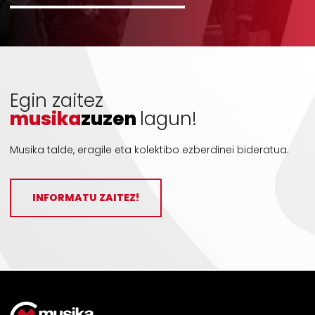
Egin zaitez
musika
zuzen
lagun!
Musika talde, eragile eta kolektibo ezberdinei bideratua.
INFORMATU ZAITEZ!