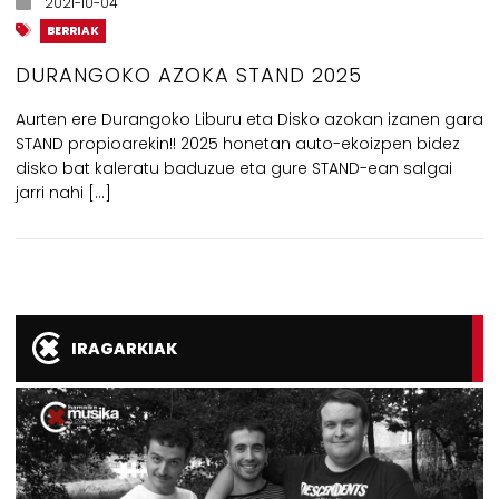
2021-10-04
BERRIAK
DURANGOKO AZOKA STAND 2025
Aurten ere Durangoko Liburu eta Disko azokan izanen gara
STAND propioarekin!! 2025 honetan auto-ekoizpen bidez
disko bat kaleratu baduzue eta gure STAND-ean salgai
jarri nahi […]
IRAGARKIAK