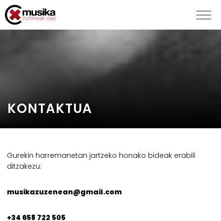
KONTAKTUA
Gurekin harremanetan jartzeko honako bideak erabili
ditzakezu:
musikazuzenean@gmail.com
+34 658 722 505