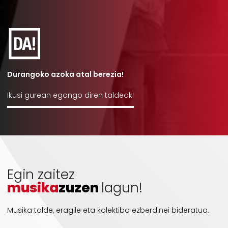
Durangoko azoka atal berezia!
Ikusi gurean egongo diren taldeak!
Egin zaitez
musika
zuzen
lagun!
Musika talde, eragile eta kolektibo ezberdinei bideratua.