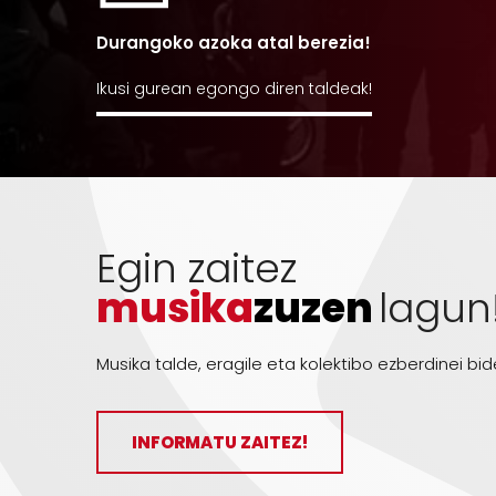
Durangoko azoka atal berezia!
Ikusi gurean egongo diren taldeak!
Egin zaitez
musika
zuzen
lagun
Musika talde, eragile eta kolektibo ezberdinei bid
INFORMATU ZAITEZ!