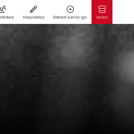
nitatea
Harpidetza
Ekitaldi berria igo
Azoka