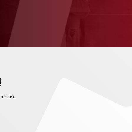
!
eratua.