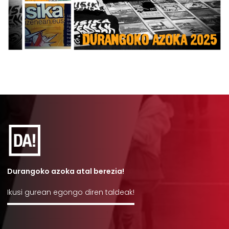
Durangoko azoka atal berezia!
Ikusi gurean egongo diren taldeak!