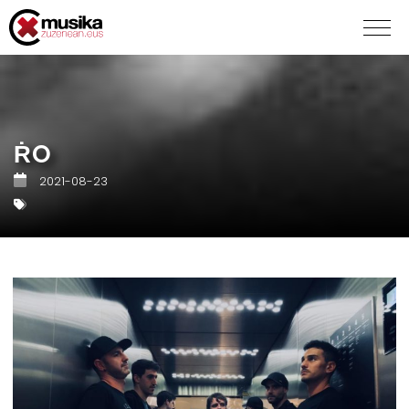
ṘO
2021-08-23