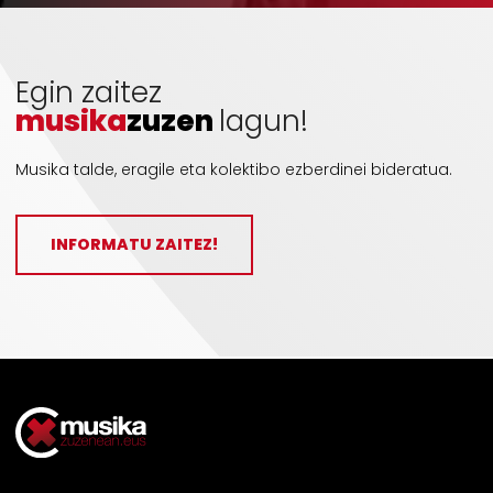
Egin zaitez
musika
zuzen
lagun!
Musika talde, eragile eta kolektibo ezberdinei bideratua.
INFORMATU ZAITEZ!