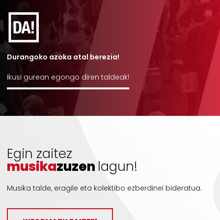
Durangoko azoka atal berezia!
Ikusi gurean egongo diren taldeak!
Egin zaitez
musika
zuzen
lagun!
Musika talde, eragile eta kolektibo ezberdinei bideratua.