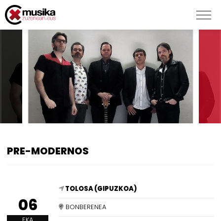
PRE-MODERNOS
TOLOSA (GIPUZKOA)
06
BONBERENEA
EKA