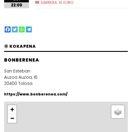
SARRERA: 10 EURO
22:00
KOKAPENA
BONBERENEA
San Esteban
Auzoa Auzoa, 16
20400 Tolosa
https://www.bonberenea.com/
+
−