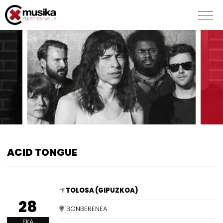
ACID TONGUE
TOLOSA (GIPUZKOA)
28
BONBERENEA
EKA