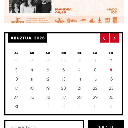
ABUZTUA,
2026
AL
AS
AZ
OS
OL
LA
IG
27
28
29
30
31
1
2
3
4
5
6
7
8
9
10
11
12
13
14
15
16
17
18
19
20
21
22
23
24
25
26
27
28
29
30
31
1
2
3
4
5
6
BILATU