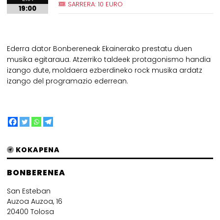
SARRERA: 10 EURO
19:00
Ederra dator Bonbereneak Ekainerako prestatu duen
musika egitaraua. Atzerriko taldeek protagonismo handia
izango dute, moldaera ezberdineko rock musika ardatz
izango del programazio ederrean.
KOKAPENA
BONBERENEA
San Esteban
Auzoa Auzoa, 16
20400 Tolosa