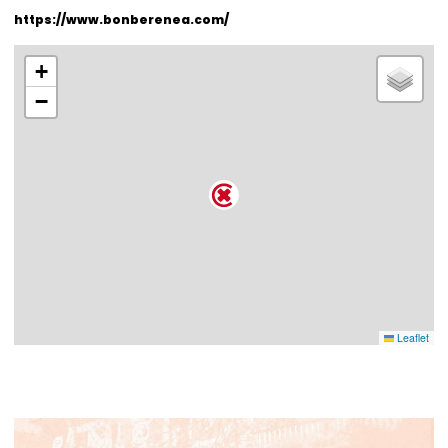
https://www.bonberenea.com/
+
−
Leaflet