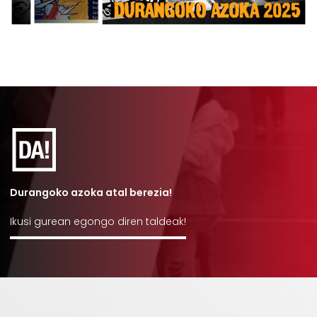
Durangoko azoka atal berezia!
Ikusi gurean egongo diren taldeak!