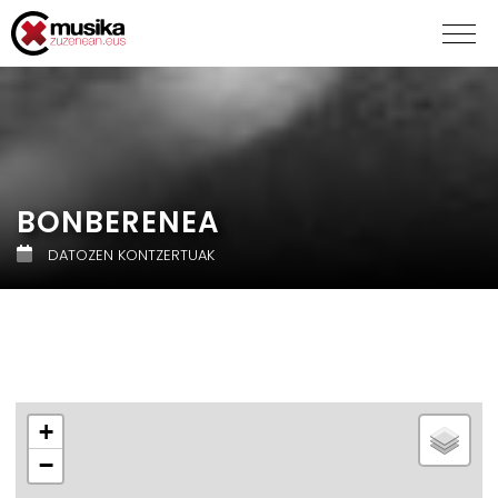
BONBERENEA
DATOZEN KONTZERTUAK
+
−