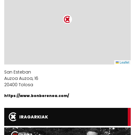
Leaflet
San Esteban
Auzoa Auzoa, 16
20400 Tolosa
https://www.bonberenea.com/
IRAGARKIAK