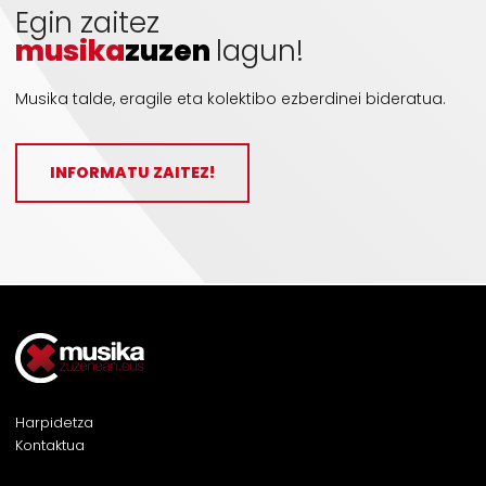
Egin zaitez
musika
zuzen
lagun!
Musika talde, eragile eta kolektibo ezberdinei bideratua.
INFORMATU ZAITEZ!
Harpidetza
Kontaktua