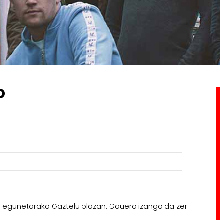
O
n egunetarako Gaztelu plazan. Gauero izango da zer