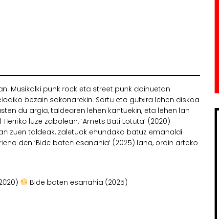
an. Musikalki punk rock eta street punk doinuetan
elodiko bezain sakonarekin. Sortu eta gutxira lehen diskoa
usten du argia, taldearen lehen kantuekin, eta lehen lan
l Herriko luze zabalean. ‘Amets Bati Lotuta’ (2020)
man zuen taldeak, zaletuak ehundaka batuz emanaldi
rriena den ‘Bide baten esanahia’ (2025) lana, orain arteko
(2020)
Bide baten esanahia (2025)