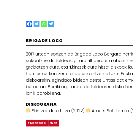
BRIGADE LOCO
2017 urtean sortzen da Brigado Loco Bergara herri
sakontzne du taldeak, gitara riff bero eta ahots m
grabatzen dute, eta ‘Ekintzek dute hitza’ diskoak ik
horri esker kontzertu piloa eskaintzen dituzte Euska
diskoarekin, egindako bidean beste urrtas bat e
beroetan. Berriki argitaratu da taldearen disko be
lanik borobilena.
DISKOGRAFIA
Ekintzek dute hitza (2022)
Amets Bati Lotuta 
FACEBOOK
WEB