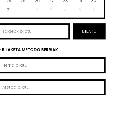
24
25
26
27
28
29
30
31
1
2
3
4
5
6
BILATU
BILAKETA METODO BERRIAK