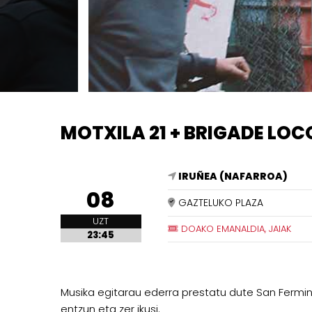
MOTXILA 21 + BRIGADE LOC
IRUÑEA (NAFARROA)
08
GAZTELUKO PLAZA
UZT
DOAKO EMANALDIA, JAIAK
23:45
Musika egitarau ederra prestatu dute San Fermi
entzun eta zer ikusi.