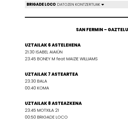
BRIGADE LOCO
DATOZEN KONTZERTUAK
SAN FERMIN – GAZTEL
UZTAILAK 6 ASTELEHENA
21:30 ISABEL AIAIÚN
23:45 BONEY M feat MAIZIE WILLIAMS
UZTAILAK 7 ASTEARTEA
23:30 BALA
00:40 KOMA
UZTAILAK 8 ASTEAZKENA
23:45 MOTXILA 21
00:50 BRIGADE LOCO