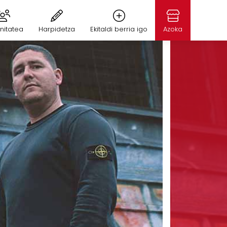
nitatea
Harpidetza
Ekitaldi berria igo
Azoka