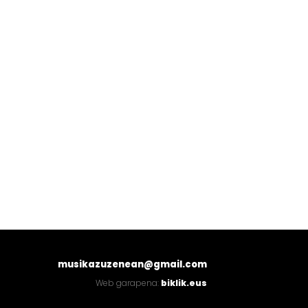
musikazuzenean@gmail.com
Web garapena:
biklik.eus