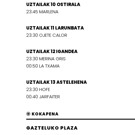
UZTAILAK 10 OSTIRALA
23:45 MARLENA
UZTAILAK 11 LARUNBATA
23:30 OJETE CALOR
UZTAILAK 12 IGANDEA
23:30 MERINA GRIS
00:50 LA TXAMA
UZTAILAK 13 ASTELEHENA
23:30 HOFE
00:40 JARFAITER
KOKAPENA
GAZTELUKO PLAZA