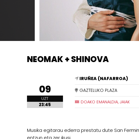
NEOMAK + SHINOVA
IRUÑEA (NAFARROA)
09
GAZTELUKO PLAZA
UZT
DOAKO EMANALDIA, JAIAK
23:45
Musika egitarau ederra prestatu dute San Fermi
entzun eta zer ikusi.