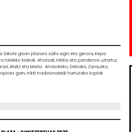
hiz bikote gisan plazara salto egin eta gerora, Kepa
 taldeko kideak. Ahotsak, trikitia eta panderoa uztartuz
 Garazi, Alaitz eta Maria. Arrasateko, Debako, Zarauzko,
ioez gain, trikiti tradizionaletik hartutako koplak