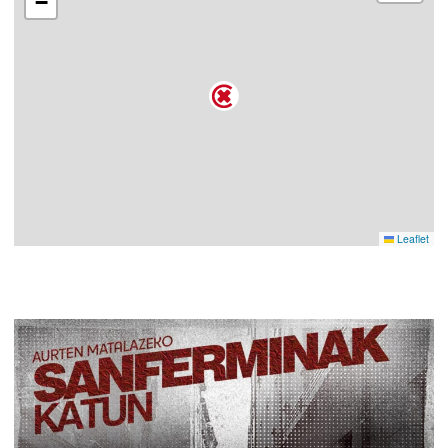
−
Leaflet