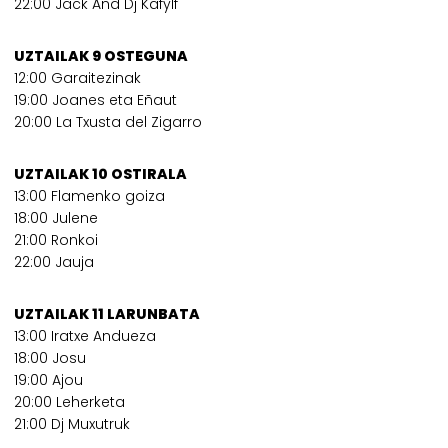
22:00 Jack And Dj Kafylf
UZTAILAK 9 OSTEGUNA
12:00 Garaitezinak
19:00 Joanes eta Eñaut
20:00 La Txusta del Zigarro
UZTAILAK 10 OSTIRALA
13:00 Flamenko goiza
18:00 Julene
21:00 Ronkoi
22:00 Jauja
UZTAILAK 11 LARUNBATA
13:00 Iratxe Andueza
18:00 Josu
19:00 Ajou
20:00 Leherketa
21:00 Dj Muxutruk