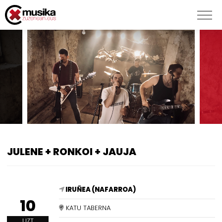
JULENE + RONKOI + JAUJA
IRUÑEA (NAFARROA)
10
KATU TABERNA
UZT