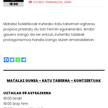
DOAKO EMANALDIA, JAIAK
18:00
Matalaz kolektiboak Iruñeako Katu tabernan egitarau
propioa prestatu du San Fermin egunetarako. Arrats-
gauero izango da zer entzun, Iruñerriko taldeak
protagonismoa handia izango duten emanaldietan.
MATALAZ GUNEA – KATU TABERNA – KONTZERTUAK
UZTAILAK 08 ASTEAZKENA
18:00 Diraki
19:00 Stay Firm