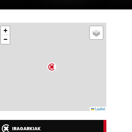
+
−
Leaflet
IRAGARKIAK