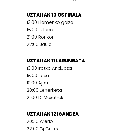
UZTAILAK 10 OSTIRALA
13:00 Flamenko goiza
18:00 Julene
21:00 Ronkoi
22:00 Jauja
UZTAILAK 11 LARUNBATA
13:00 Iratxe Andueza
18:00 Josu
19:00 Ajou
20:00 Leherketa
21:00 Dj Muxutruk
UZTAILAK 12 IGANDEA
20:30 Arerio
22:00 Dj Croks