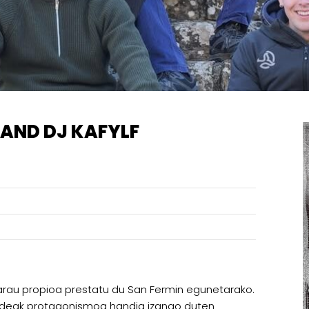
 AND DJ KAFYLF
tarau propioa prestatu du San Fermin egunetarako.
taldeak protagonismoa handia izango duten