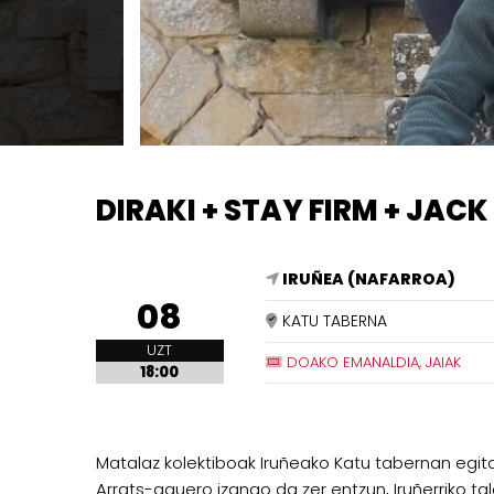
DIRAKI + STAY FIRM + JACK
IRUÑEA (NAFARROA)
08
KATU TABERNA
UZT
DOAKO EMANALDIA, JAIAK
18:00
Matalaz kolektiboak Iruñeako Katu tabernan egi
Arrats-gauero izango da zer entzun, Iruñerriko 