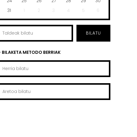
24
25
26
27
28
29
30
31
1
2
3
4
5
6
BILATU
BILAKETA METODO BERRIAK