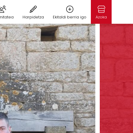
nitatea
Harpidetza
Ekitaldi berria igo
Azoka