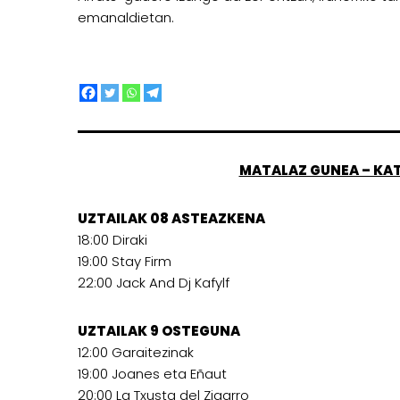
emanaldietan.
MATALAZ GUNEA – KA
UZTAILAK 08 ASTEAZKENA
18:00 Diraki
19:00 Stay Firm
22:00 Jack And Dj Kafylf
UZTAILAK 9 OSTEGUNA
12:00 Garaitezinak
19:00 Joanes eta Eñaut
20:00 La Txusta del Zigarro