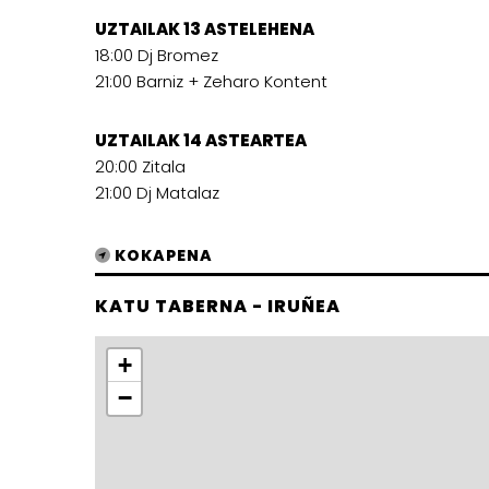
UZTAILAK 13 ASTELEHENA
18:00 Dj Bromez
21:00 Barniz + Zeharo Kontent
UZTAILAK 14 ASTEARTEA
20:00 Zitala
21:00 Dj Matalaz
KOKAPENA
KATU TABERNA - IRUÑEA
+
−