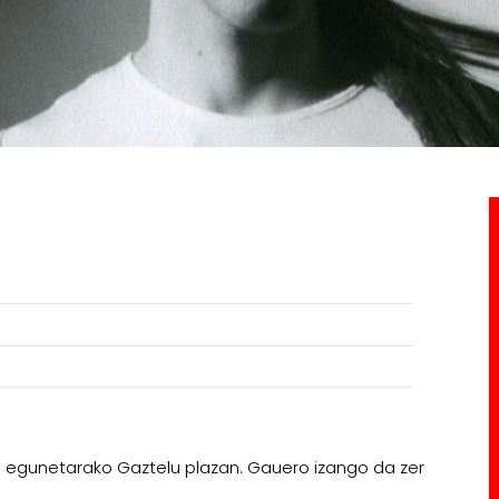
n egunetarako Gaztelu plazan. Gauero izango da zer