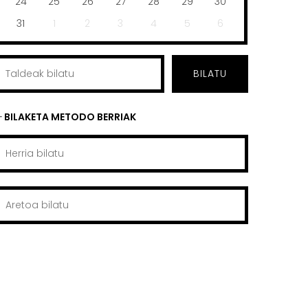
24
25
26
27
28
29
30
31
1
2
3
4
5
6
BILATU
BILAKETA METODO BERRIAK