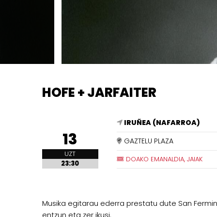
HOFE + JARFAITER
IRUÑEA (NAFARROA)
13
GAZTELU PLAZA
UZT
DOAKO EMANALDIA, JAIAK
23:30
Musika egitarau ederra prestatu dute San Fermi
entzun eta zer ikusi.