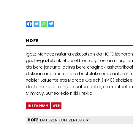
HOFE
Igotz Mendez nafarra ezkutatzen da HOFE izenare
gazte-gaztetatik eta elektronika giroetan murgildu
da bere jarduna, baina bere eraginak askotarikoak
diskoan argi ikusten dira bestelako eraginak, kan
Xabier Lafuente eta Marcos Galech (4:40) ekoizleek
da. Lana zazpi kantuz osatua dator, eta kantuetan
Mimroyy, Suneo edo Kiliki Frexko.
INSTAGRAM
WEB
HOFE
DATOZEN KONTZERTUAK