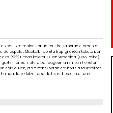
n atzean. Atarrabian sortua musika zainetan eraman du
a da aspaldi. Musikalki rap eta trap giroetan kokatu izan
 dira. 2022 urtean kaleratu zuen ‘Amodioa’ (Oso Polita)
tu guztein artean lotura bat dagoen arren. Lan honetan
in egin du lan, eta zuzenekoetan ere horrela taularatzen
 hainbat lankidetza topa daitezke, besteen artean