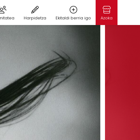
nitatea
Harpidetza
Ekitaldi berria igo
Azoka