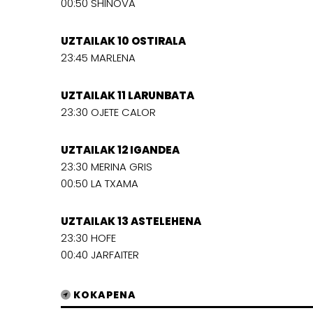
00:50 SHINOVA
UZTAILAK 10 OSTIRALA
23:45 MARLENA
UZTAILAK 11 LARUNBATA
23:30 OJETE CALOR
UZTAILAK 12 IGANDEA
23:30 MERINA GRIS
00:50 LA TXAMA
UZTAILAK 13 ASTELEHENA
23:30 HOFE
00:40 JARFAITER
KOKAPENA