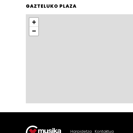
GAZTELUKO PLAZA
+
−
Harpidetza
Kontaktua