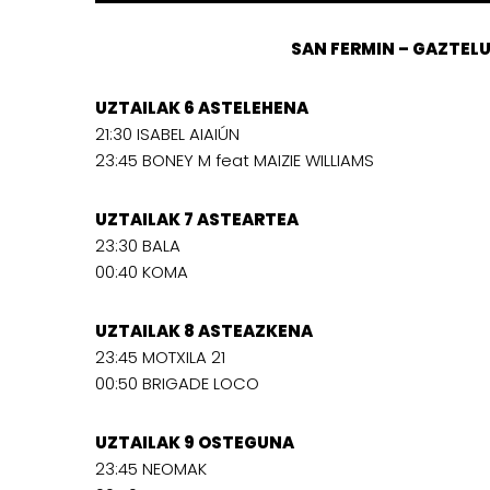
SAN FERMIN – GAZTEL
UZTAILAK 6 ASTELEHENA
21:30 ISABEL AIAIÚN
23:45 BONEY M feat MAIZIE WILLIAMS
UZTAILAK 7 ASTEARTEA
23:30 BALA
00:40 KOMA
UZTAILAK 8 ASTEAZKENA
23:45 MOTXILA 21
00:50 BRIGADE LOCO
UZTAILAK 9 OSTEGUNA
23:45 NEOMAK