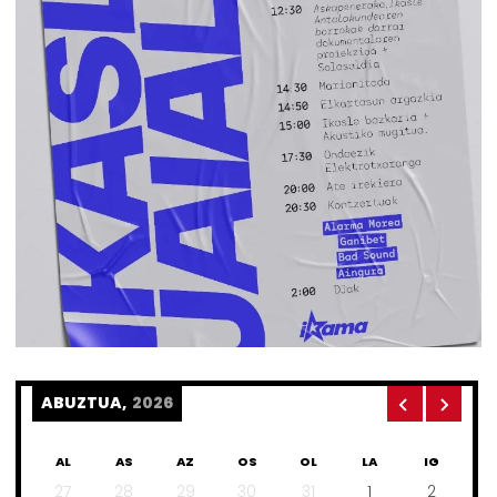
ABUZTUA,
2026
AL
AS
AZ
OS
OL
LA
IG
27
28
29
30
31
1
2