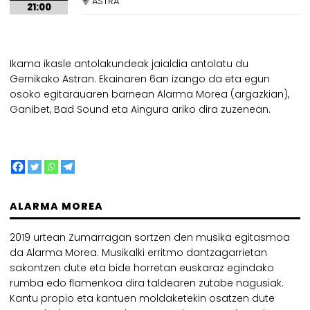
ASTRA
21:00
Ikama ikasle antolakundeak jaialdia antolatu du
Gernikako Astran. Ekainaren 6an izango da eta egun
osoko egitarauaren barnean Alarma Morea (argazkian),
Ganibet, Bad Sound eta Aingura ariko dira zuzenean.
ALARMA MOREA
2019 urtean Zumarragan sortzen den musika egitasmoa
da Alarma Morea. Musikalki erritmo dantzagarrietan
sakontzen dute eta bide horretan euskaraz egindako
rumba edo flamenkoa dira taldearen zutabe nagusiak.
Kantu propio eta kantuen moldaketekin osatzen dute