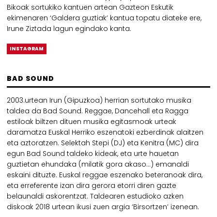
Bikoak sortukiko kantuen artean Gazteon Eskutik
ekimenaren ‘Galdera guztiak’ kantua topatu diateke ere,
Irune Ziztada lagun egindako kanta.
INSTAGRAM
BAD SOUND
2003.urtean Irun (Gipuzkoa) herrian sortutako musika
taldea da Bad Sound. Reggae, Dancehall eta Ragga
estiloak biltzen dituen musika egitasmoak urteak
daramatza Euskal Herriko eszenatoki ezberdinak alaitzen
eta aztoratzen. Selektah Stepi (DJ) eta Kenitra (MC) dira
egun Bad Sound taldeko kideak, eta urte hauetan
guztietan ehundaka (milatik gora akaso…) emanaldi
eskaini dituzte. Euskal reggae eszenako beteranoak dira,
eta erreferente izan dira gerora etorri diren gazte
belaunaldi askorentzat. Taldearen estudioko azken
diskoak 2018 urtean ikusi zuen argia ‘Birsortzen’ izenean.