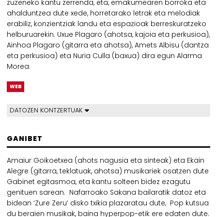
zuzeneko kantu zerrenda, eta, emakumearen borroka eta
ahalduntzea dute xede, horretarako letrak eta melodiak
erabiliz, konzientziak landu eta espazioak berreskuratzeko
helburuarekin. Uxue Plagaro (ahotsa, kajoia eta perkusioa),
Ainhoa Plagaro (gitarra eta ahotsa), Amets Albisu (dantza
eta perkusioa) eta Nuria Culla (baxua) dira egun Alarma
Morea.
WEB
DATOZEN KONTZERTUAK
GANIBET
Amaiur Goikoetxea (ahots nagusia eta sinteak) eta Ekain
Alegre (gitarra, teklatuak, ahotsa) musikariek osatzen dute
Gabinet egitasmoa, eta kantu solteen bidez ezagutu
genituen sarean. Nafarroako Sakana bailaratik datoz eta
bidean ‘Zure Zeru’ disko txikia plazaratau dute, Pop kutsua
du beraien musikak, baina hyperpop-etik ere edaten dute.