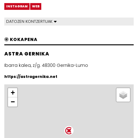
INSTAGRAM
WEB
DATOZEN KONTZERTUAK
KOKAPENA
ASTRA GERNIKA
Ibarra kalea, z/g. 48300 Gernika-Lumo
https://astragernika.net
+
−