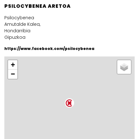
PSILOCYBENEA ARETOA
Psilocybenea
Amutalde Kalea,
Hondarribia
Gipuzkoa
https://www.facebook.com/psilocybenea
+
−