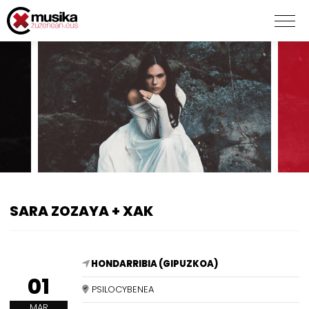
SARA ZOZAYA + XAK
HONDARRIBIA (GIPUZKOA)
01
PSILOCYBENEA
MAR