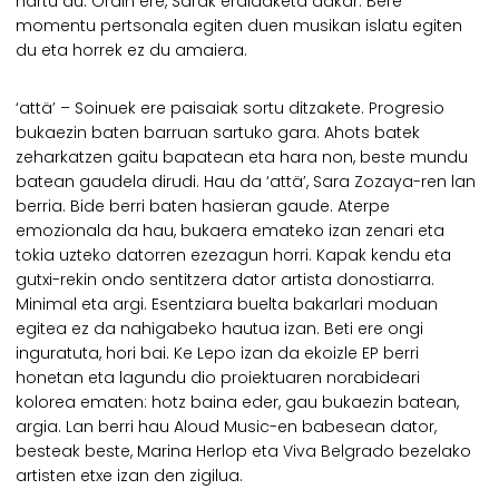
hartu du. Orain ere, Sarak eraldaketa dakar. Bere
momentu pertsonala egiten duen musikan islatu egiten
du eta horrek ez du amaiera.
‘attä’ – Soinuek ere paisaiak sortu ditzakete. Progresio
bukaezin baten barruan sartuko gara. Ahots batek
zeharkatzen gaitu bapatean eta hara non, beste mundu
batean gaudela dirudi. Hau da ‘attä’, Sara Zozaya-ren lan
berria. Bide berri baten hasieran gaude. Aterpe
emozionala da hau, bukaera emateko izan zenari eta
tokia uzteko datorren ezezagun horri. Kapak kendu eta
gutxi-rekin ondo sentitzera dator artista donostiarra.
Minimal eta argi. Esentziara buelta bakarlari moduan
egitea ez da nahigabeko hautua izan. Beti ere ongi
inguratuta, hori bai. Ke Lepo izan da ekoizle EP berri
honetan eta lagundu dio proiektuaren norabideari
kolorea ematen: hotz baina eder, gau bukaezin batean,
argia. Lan berri hau Aloud Music-en babesean dator,
besteak beste, Marina Herlop eta Viva Belgrado bezelako
artisten etxe izan den zigilua.