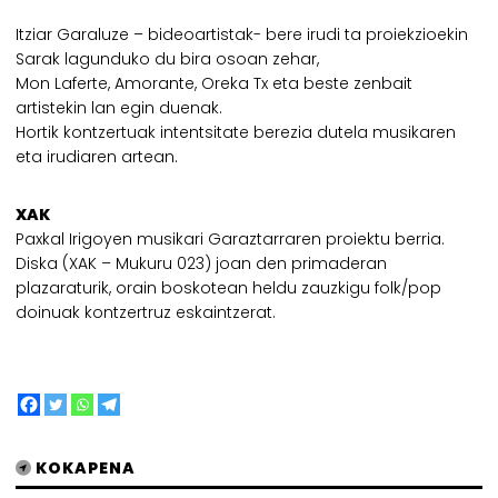
Itziar Garaluze – bideoartistak- bere irudi ta proiekzioekin
Sarak lagunduko du bira osoan zehar,
Mon Laferte, Amorante, Oreka Tx eta beste zenbait
artistekin lan egin duenak.
Hortik kontzertuak intentsitate berezia dutela musikaren
eta irudiaren artean.
XAK
Paxkal Irigoyen musikari Garaztarraren proiektu berria.
Diska (XAK – Mukuru 023) joan den primaderan
plazaraturik, orain boskotean heldu zauzkigu folk/pop
doinuak kontzertruz eskaintzerat.
KOKAPENA