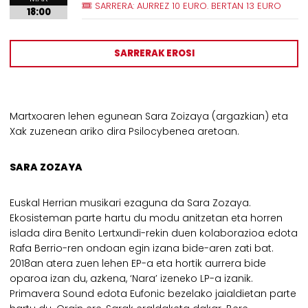
SARRERA: AURREZ 10 EURO. BERTAN 13 EURO
18:00
SARRERAK EROSI
Martxoaren lehen egunean Sara Zoizaya (argazkian) eta
Xak zuzenean ariko dira Psilocybenea aretoan.
SARA ZOZAYA
Euskal Herrian musikari ezaguna da Sara Zozaya.
Ekosisteman parte hartu du modu anitzetan eta horren
islada dira Benito Lertxundi-rekin duen kolaborazioa edota
Rafa Berrio-ren ondoan egin izana bide-aren zati bat.
2018an atera zuen lehen EP-a eta hortik aurrera bide
oparoa izan du, azkena, ‘Nara’ izeneko LP-a izanik.
Primavera Sound edota Eufonic bezelako jaialdietan parte