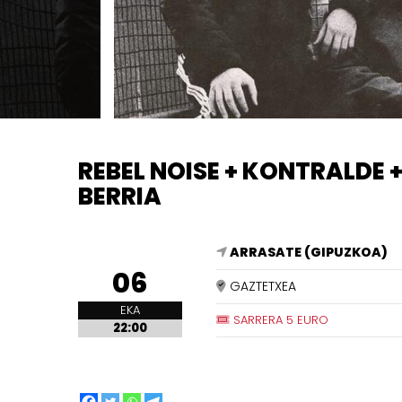
REBEL NOISE + KONTRALDE 
BERRIA
ARRASATE (GIPUZKOA)
06
GAZTETXEA
EKA
SARRERA 5 EURO
22:00