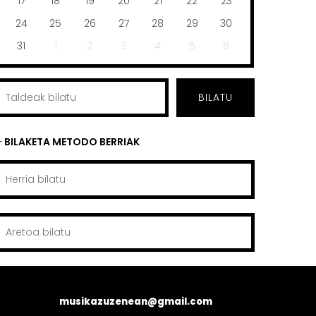
17
18
19
20
21
22
23
24
25
26
27
28
29
30
31
1
2
3
4
5
6
BILATU
BILAKETA METODO BERRIAK
musikazuzenean@gmail.com