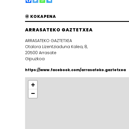
KOKAPENA
ARRASATEKO GAZTETXEA
ARRASATEKO GAZTETXEA
Otalora Lizentziaduna Kalea, 8,
20500 Arrasate
Gipuzkoa
https://www.facebook.com/arrasateko.gaztetxea
+
−