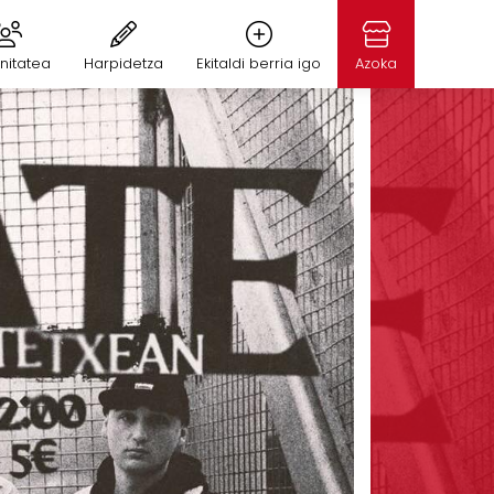
nitatea
Harpidetza
Ekitaldi berria igo
Azoka