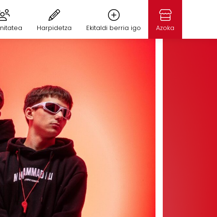
nitatea
Harpidetza
Ekitaldi berria igo
Azoka