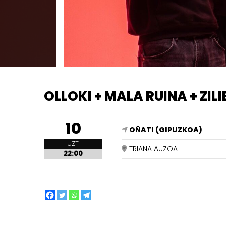
OLLOKI + MALA RUINA + ZIL
10
OÑATI (GIPUZKOA)
UZT
TRIANA AUZOA
22:00