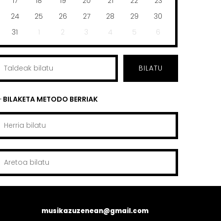
17
18
19
20
21
22
23
24
25
26
27
28
29
30
31
1
2
3
4
5
6
BILATU
BILAKETA METODO BERRIAK
musikazuzenean@gmail.com