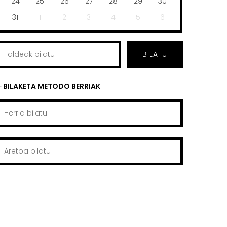
24
25
26
27
28
29
30
31
1
2
3
4
5
6
BILATU
BILAKETA METODO BERRIAK