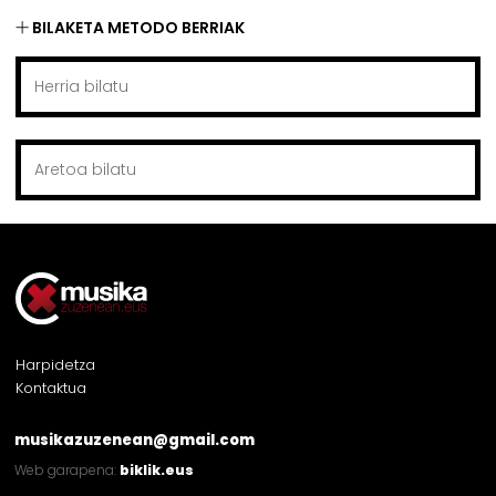
BILAKETA METODO BERRIAK
Harpidetza
Kontaktua
musikazuzenean@gmail.com
Web garapena:
biklik.eus