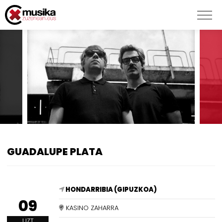
GUADALUPE PLATA
HONDARRIBIA (GIPUZKOA)
09
KASINO ZAHARRA
UZT