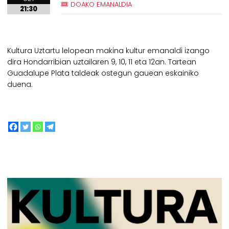
DOAKO EMANALDIA
21:30
Kultura Uztartu lelopean makina kultur emanaldi izango
dira Hondarribian uztailaren 9, 10, 11 eta 12an. Tartean
Guadalupe Plata taldeak ostegun gauean eskainiko
duena.