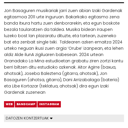
Jon Basaguren musikariak jarri zuen abian Izaki Gardenak
egitasmoa 2011 urte inguruan. Bakarkako egitasmo zena
banda itxura hartu zuen denborarekin, eta egun boskote
bezala taularatzen da taldea. Musika bidean iraupen
luzeko bost lan plazaratu dituzte, eta tartean, zuzeneko
bat eta zenbait single txiki. Taldearen azken emaitza 2024
urteko neguan ikusi zuen argia ‘Orube’ izanpean, eta lehen
aldiz Alde ilunA zigiluaren babesean. 2024 urtean
Granadako La Mina estudioetan grabatu ziren zortzi kantu
berri biltzen ditu estudioko azkenak. Aitor Agirre (baxua,
ahotsak), Joseba Baleztena (gitarra, ahotsak), Jon
Basaguren (ahotsa, gitarra), Dani Arrizabalaga (bateria)
eta Libe Kortazar (teklatua, ahotsak) dira egun Izaki
Gardenak zuzenean
WEB
BANDCAMP
INSTAGRAM
DATOZEN KONTZERTUAK