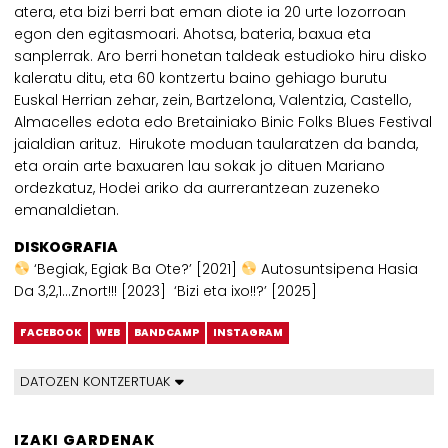
atera, eta bizi berri bat eman diote ia 20 urte lozorroan
egon den egitasmoari. Ahotsa, bateria, baxua eta
sanplerrak. Aro berri honetan taldeak estudioko hiru disko
kaleratu ditu, eta 60 kontzertu baino gehiago burutu
Euskal Herrian zehar, zein, Bartzelona, Valentzia, Castello,
Almacelles
edota edo Bretainiako Binic Folks Blues Festival
jaialdian arituz. Hirukote moduan taularatzen da banda,
eta orain arte baxuaren lau sokak jo dituen Mariano
ordezkatuz, Hodei ariko da aurrerantzean zuzeneko
emanaldietan.
DISKOGRAFIA
‘Begiak, Egiak Ba Ote?’ [2021]
Autosuntsipena Hasia
Da 3,2,1…Znort!!! [2023] ‘Bizi eta ixo!!?’ [2025]
FACEBOOK
WEB
BANDCAMP
INSTAGRAM
DATOZEN KONTZERTUAK
IZAKI GARDENAK