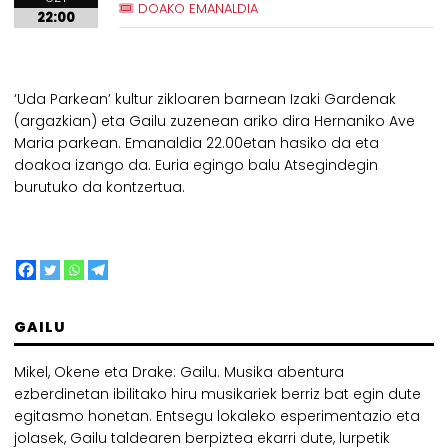
DOAKO EMANALDIA
22:00
‘Uda Parkean’ kultur zikloaren barnean Izaki Gardenak
(argazkian) eta Gailu zuzenean ariko dira Hernaniko Ave
Maria parkean. Emanaldia 22.00etan hasiko da eta
doakoa izango da. Euria egingo balu Atsegindegin
burutuko da kontzertua.
GAILU
Mikel, Okene eta Drake: Gailu. Musika abentura
ezberdinetan ibilitako hiru musikariek berriz bat egin dute
egitasmo honetan. Entsegu lokaleko esperimentazio eta
jolasek, Gailu taldearen berpiztea ekarri dute, lurpetik