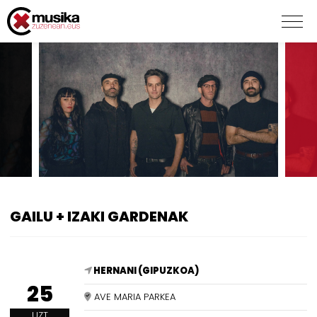
GAILU + IZAKI GARDENAK
HERNANI (GIPUZKOA)
25
AVE MARIA PARKEA
UZT