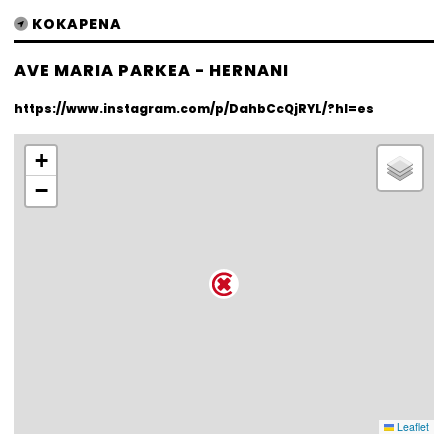
KOKAPENA
AVE MARIA PARKEA - HERNANI
https://www.instagram.com/p/DahbCcQjRYL/?hl=es
+
−
Leaflet