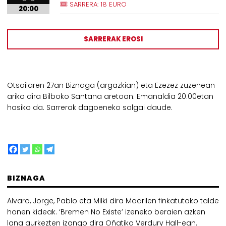
SARRERA: 18 EURO
20:00
SARRERAK EROSI
Otsailaren 27an Biznaga (argazkian) eta Ezezez zuzenean
ariko dira Bilboko Santana aretoan. Emanaldia 20.00etan
hasiko da. Sarrerak dagoeneko salgai daude.
BIZNAGA
Alvaro, Jorge, Pablo eta Milki dira Madrilen finkatutako talde
honen kideak. ‘Bremen No Existe’ izeneko beraien azken
lana aurkezten izango dira Oñatiko Verdury Hall-ean.