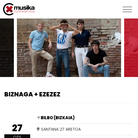
BIZNAGA + EZEZEZ
BILBO (BIZKAIA)
27
SANTANA 27 ARETOA
OTS