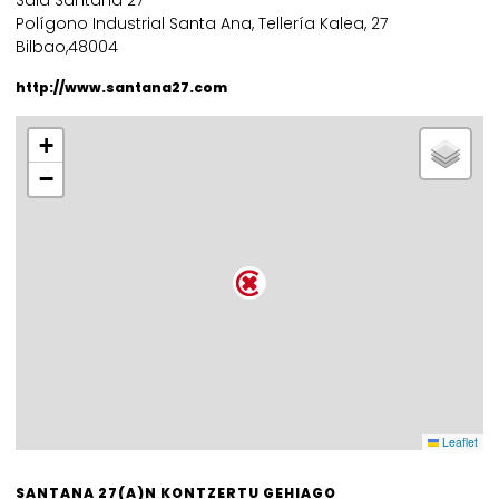
Sala Santana 27
Polígono Industrial Santa Ana, Tellería Kalea, 27
Bilbao,48004
http://www.santana27.com
+
−
Leaflet
SANTANA 27(A)N KONTZERTU GEHIAGO