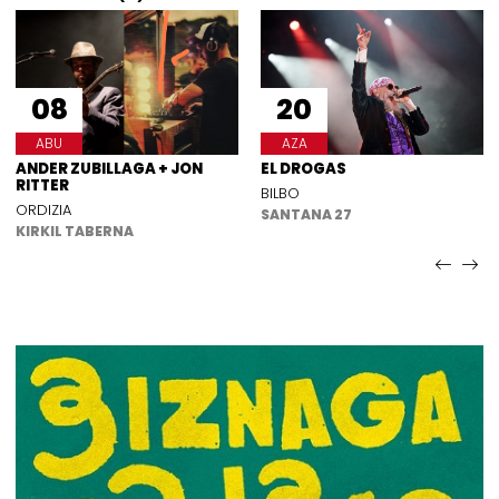
08
20
ABU
AZA
ANDER ZUBILLAGA + JON
EL DROGAS
RITTER
BILBO
ORDIZIA
SANTANA 27
KIRKIL TABERNA