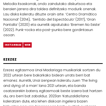
Melodia itsaskorrak, ondo zaindutako diskurtsoa eta
beraien jarrera dira taldea definitzeko modurik onenak.
Lau diska kaleratu dituzte orain arte: ‘Centro Dramático
Nacional’ (2014), ‘Sentido del Espectáculo’ (2017), ‘Gran
Pantalla’ (2020) eta aurretik aipatutako ‘Bremen No Existe’
(2022). Punk-rocka eta post-punka bere gordintasun
osoan.
INSTAGRAM
WEB
EZEZEZ
Ezezez egitasmoa Unai Madariaga musikariak sortzen du
2022 urtean bere bakarkako bidean urrats berri bat
emanez. Aurretik, Unai izenpean kaleratu zuen ‘The living
and dying of a man’ lana 2021 urtean, eta banda
osatzearekin batera, egitasmoak beste izaera bat hartzen
du, aro berri bat zabalduz. 2023an ‘Katuzaldia’lana
kaleratzen dute, eta lehen diskoan ingelera bazen