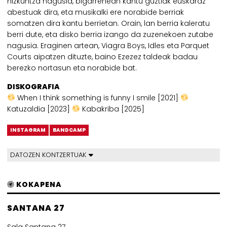
hizkuntza nagusia, bigarrenean kantu guztiak euskaraz
abestuak dira, eta musikalki ere norabide berriak
somatzen dira kantu berrietan. Orain, lan berria kaleratu
berri dute, eta disko berria izango da zuzenekoen zutabe
nagusia. Eraginen artean, Viagra Boys, Idles eta Parquet
Courts aipatzen dituzte, baino Ezezez taldeak badau
berezko nortasun eta norabide bat.
DISKOGRAFIA
When I think something is funny I smile [2021]
Katuzaldia [2023]
Kabakriba [2025]
INSTAGRAM
BANDCAMP
DATOZEN KONTZERTUAK
KOKAPENA
SANTANA 27