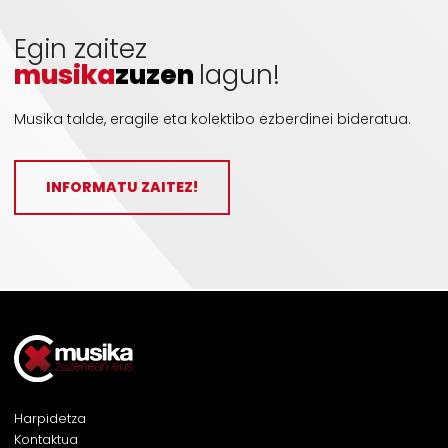
Egin zaitez
musika
zuzen
lagun!
Musika talde, eragile eta kolektibo ezberdinei bideratua.
INFORMATU ZAITEZ!
Harpidetza
Kontaktua