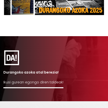
Durangoko azoka atal berezia!
Ikusi gurean egongo diren taldeak!