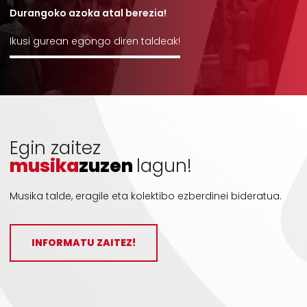
Durangoko azoka atal berezia!
Ikusi gurean egongo diren taldeak!
Egin zaitez
musika
zuzen
lagun!
Musika talde, eragile eta kolektibo ezberdinei bideratua.
INFORMATU ZAITEZ!