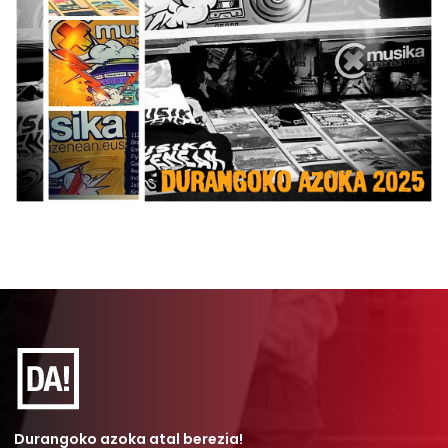
Durangoko azoka atal berezia!