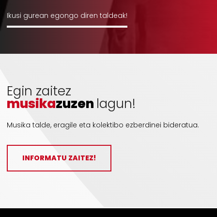
Ikusi gurean egongo diren taldeak!
Egin zaitez
musika
zuzen
lagun!
Musika talde, eragile eta kolektibo ezberdinei bideratua.
INFORMATU ZAITEZ!