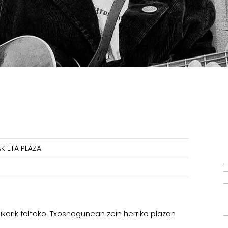
K ETA PLAZA
arik faltako. Txosnagunean zein herriko plazan