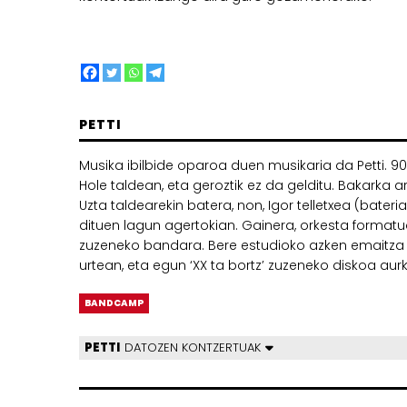
PETTI
Musika ibilbide oparoa duen musikaria da Petti. 
Hole taldean, eta geroztik ez da gelditu. Bakarka 
Uzta taldearekin batera, non, Igor telletxea (bateria
dituen lagun agertokian. Gainera, orkesta formatu
zuzeneko bandara. Bere estudioko azken emaitza ‘
urtean, eta egun ‘XX ta bortz’ zuzeneko diskoa aurk
BANDCAMP
PETTI
DATOZEN KONTZERTUAK