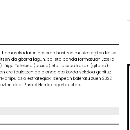
90. hamarakadaren haseran hasi zen musika egiten Noise
aritzen da gitarra lagun, bai eta banda formatuan Etxeko
), Iñigo Telletxea (baxua) eta Joseba Irazoki (gitarra)
an ere taulatzen da pianoa eta korda sekzioa gehituz
Manipulazio estrategiak’ izenpean kaleratu zuen 2022
ezten dabil Euskal Herriko agertokietan.