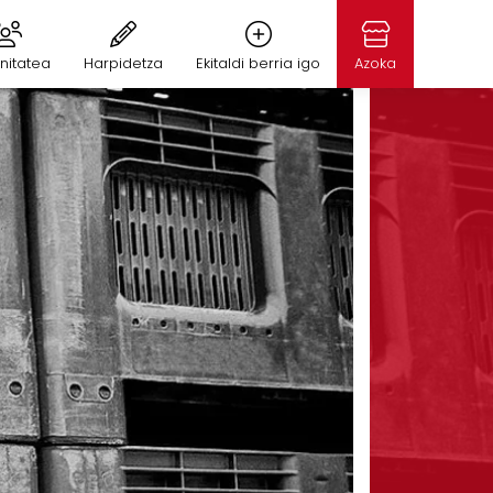
nitatea
Harpidetza
Ekitaldi berria igo
Azoka