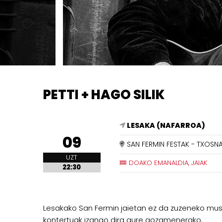
PETTI + HAGO SILIK
LESAKA (NAFARROA)
09
SAN FERMIN FESTAK - TXOSNA
UZT
DOAKO EMANALDIA, JAIAK
22:30
Lesakako San Fermin jaietan ez da zuzeneko musik
kontertuak izango dira gure gozamenerako.