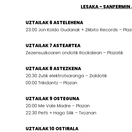
LESAKA – SANFERMIN
UZTAILAK 6 ASTELEHENA
23.00 Jon Koldo Gudariak + Zilibito Records – Pla
UZTAILAK 7 ASTEARTEA
Zezensuzkoaren ondotik Rockalean – Plazatik
UZTAILAK 8 ASTEZKENA
20:30 Zutik elektrotxaranga – Zialdotik
00:00 Trikidantz – Plazan
UZTAILAK 9 OSTEGUNA
20:00 Me Vale Madre – Plazan
22:30 Petti + Hago Silik – Txoznan
UZTAILAK 10 OSTIRALA