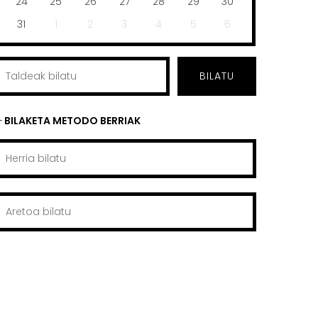
24
25
26
27
28
29
30
31
1
2
3
4
5
6
BILATU
BILAKETA METODO BERRIAK