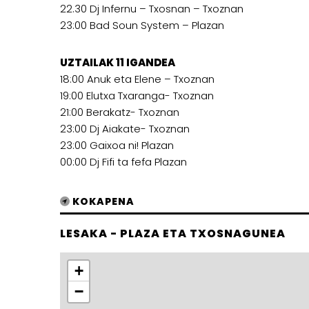
22.30 Dj Infernu – Txosnan – Txoznan
23:00 Bad Soun System – Plazan
UZTAILAK 11 IGANDEA
18:00 Anuk eta Elene – Txoznan
19:00 Elutxa Txaranga- Txoznan
21:00 Berakatz- Txoznan
23:00 Dj Aiakate- Txoznan
23:00 Gaixoa ni! Plazan
00:00 Dj Fifi ta fefa Plazan
KOKAPENA
LESAKA - PLAZA ETA TXOSNAGUNEA
+
−