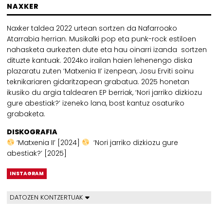
NAXKER
Naxker taldea 2022 urtean sortzen da Nafarroako
Atarrabia herrian. Musikalki pop eta punk-rock estiloen
nahasketa aurkezten dute eta hau oinarri izanda sortzen
dituzte kantuak. 2024ko irailan haien lehenengo diska
plazaratu zuten ‘Matxenia II’ izenpean, Josu Erviti soinu
teknikariaren gidaritzapean grabatua. 2025 honetan
ikusiko du argia taldearen EP berriak, ‘Nori jarriko dizkiozu
gure abestiak?’ izeneko lana, bost kantuz osaturiko
grabaketa.
DISKOGRAFIA
‘Matxenia II’ [2024]
‘Nori jarriko dizkiozu gure
abestiak?’ [2025]
INSTAGRAM
DATOZEN KONTZERTUAK