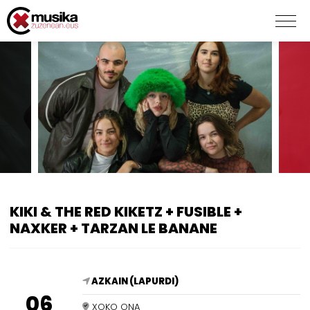
KIKI & THE RED KIKETZ + FUSIBLE +
NAXKER + TARZAN LE BANANE
AZKAIN (LAPURDI)
06
XOKO ONA