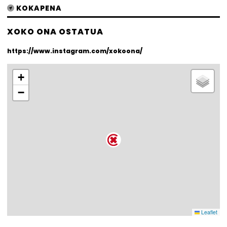
KOKAPENA
XOKO ONA OSTATUA
https://www.instagram.com/xokoona/
+
−
Leaflet