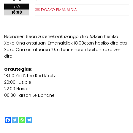
EKA
DOAKO EMANALDIA
18:00
Ekainaren 6ean zuzenekoak izango dira Azkain herriko
Xoko Ona ostatuan. Emanaldiak 18:00etan hasiko dira eta
Xoko Ona ostatuaren 10. urteurrenaren baitan kokatzen
dira.
Ordutegiak
18:00 Kiki & the Red Kiketz
20:00 Fusible
22:00 Naxker
00:00 Tarzan Le Banane