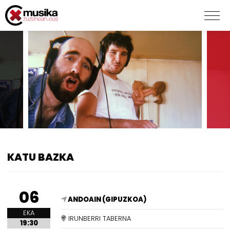
KATU BAZKA
06
ANDOAIN (GIPUZKOA)
EKA
IRUNBERRI TABERNA
19:30