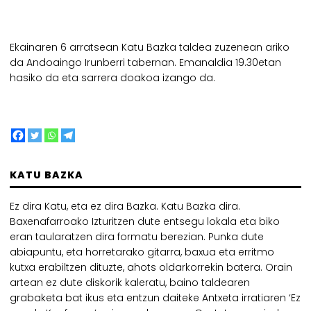
Ekainaren 6 arratsean Katu Bazka taldea zuzenean ariko
da Andoaingo Irunberri tabernan. Emanaldia 19.30etan
hasiko da eta sarrera doakoa izango da.
KATU BAZKA
Ez dira Katu, eta ez dira Bazka. Katu Bazka dira.
Baxenafarroako Izturitzen dute entsegu lokala eta biko
eran taularatzen dira formatu berezian. Punka dute
abiapuntu, eta horretarako gitarra, baxua eta erritmo
kutxa erabiltzen dituzte, ahots oldarkorrekin batera. Orain
artean ez dute diskorik kaleratu, baino taldearen
grabaketa bat ikus eta entzun daiteke Antxeta irratiaren ‘Ez