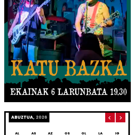
ABUZTUA,
2026
AL
AS
AZ
OS
OL
LA
IG