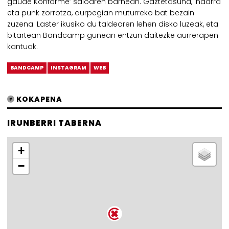
gaude Konforme’ saioaren barnean. Gaztetasuna, indarra
eta punk zorrotza, aurpegian muturreko bat bezain
zuzena. Laster ikusiko du taldearen lehen disko luzeak, eta
bitartean Bandcamp gunean entzun daitezke aurrerapen
kantuak.
BANDCAMP
INSTAGRAM
WEB
KOKAPENA
IRUNBERRI TABERNA
+
−