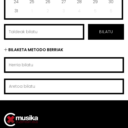
24
25
26
27
28
29
30
31
1
2
3
4
5
6
BILATU
BILAKETA METODO BERRIAK