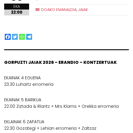
EKA
DOAKO EMANALDIA, JAIAK
22:00
GORPUZTI JAIAK 2026 – ERANDIO – KONTZERTUAK
EKAINAK 4 EGUENA
23.30 Luhartz erromeria
EKAINAK 5 BARIKUA
22:00 Ziztada & Rlantz + Mrs Klams + Orekka erromeria
EKLAINAK 6 ZAPATUA
22:30 Gozategi + Lehian erromeria + Zaltzaz