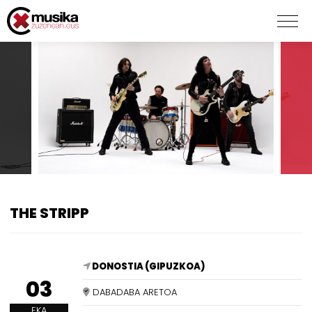
THE STRIPP
DONOSTIA (GIPUZKOA)
03
DABADABA ARETOA
EKA