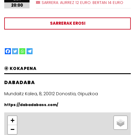
SARRERA: AURREZ 12 EURO. BERTAN 14 EURO
20:00
SARRERAK EROSI
KOKAPENA
DABADABA
Mundaitz Kalea, 8, 20012 Donostia, Gipuzkoa
https://dabadabass.com/
+
−