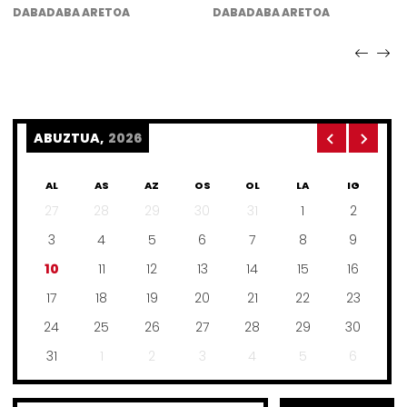
DABADABA ARETOA
DABADABA ARETOA
ABUZTUA,
2026
AL
AS
AZ
OS
OL
LA
IG
27
28
29
30
31
1
2
3
4
5
6
7
8
9
10
11
12
13
14
15
16
17
18
19
20
21
22
23
24
25
26
27
28
29
30
31
1
2
3
4
5
6