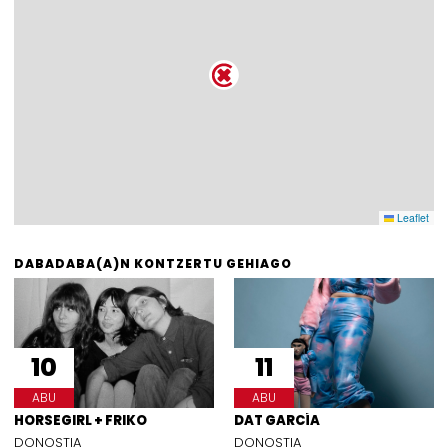
Leaflet
DABADABA(A)N KONTZERTU GEHIAGO
10
11
ABU
ABU
HORSEGIRL + FRIKO
DAT GARCÍA
DONOSTIA
DONOSTIA