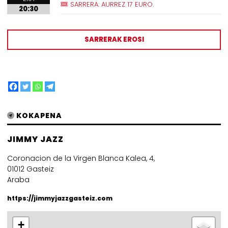
SARRERA: AURREZ 17 EURO.
20:30
SARRERAK EROSI
KOKAPENA
JIMMY JAZZ
Coronacion de la Virgen Blanca Kalea, 4,
01012 Gasteiz
Araba
https://jimmyjazzgasteiz.com
+