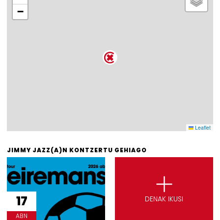
−
Leaflet
JIMMY JAZZ(A)N KONTZERTU GEHIAGO
17
DENAK IKUSI
ABN