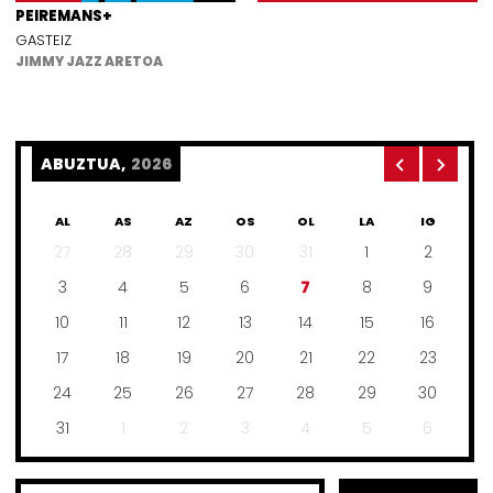
PEIREMANS+
GASTEIZ
JIMMY JAZZ ARETOA
ABUZTUA,
2026
AL
AS
AZ
OS
OL
LA
IG
27
28
29
30
31
1
2
3
4
5
6
7
8
9
10
11
12
13
14
15
16
17
18
19
20
21
22
23
24
25
26
27
28
29
30
31
1
2
3
4
5
6