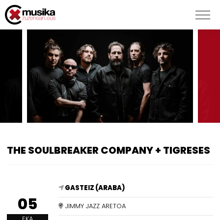
THE SOULBREAKER COMPANY + TIGRESES
GASTEIZ (ARABA)
05
JIMMY JAZZ ARETOA
EKA