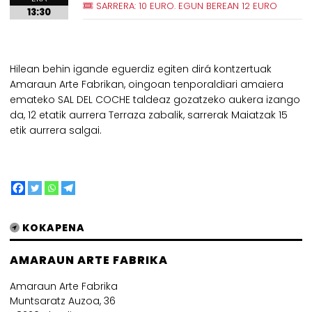
SARRERA: 10 EURO. EGUN BEREAN 12 EURO
13:30
Hilean behin igande eguerdiz egiten dirá kontzertuak
Amaraun Arte Fabrikan, oingoan tenporaldiari amaiera
emateko SAL DEL COCHE taldeaz gozatzeko aukera izango
da, 12 etatik aurrera Terraza zabalik, sarrerak Maiatzak 15
etik aurrera salgai.
KOKAPENA
AMARAUN ARTE FABRIKA
Amaraun Arte Fabrika
Muntsaratz Auzoa, 36