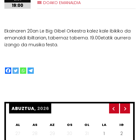
DOAKO EMANALDIA
19:00
Ekainaren 20an Le Big Gibel Orkestra kalez kale ibikiko da
emanaldi Ibiltarian, tabernaz taberna. 19.00etatik aurrera
izango da musika festa.
ABUZTUA,
2026
AL
AS
AZ
OS
OL
LA
IG
27
28
29
30
31
1
2