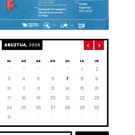
ABUZTUA,
2026
AL
AS
AZ
OS
OL
LA
IG
27
28
29
30
31
1
2
3
4
5
6
7
8
9
10
11
12
13
14
15
16
17
18
19
20
21
22
23
24
25
26
27
28
29
30
31
1
2
3
4
5
6