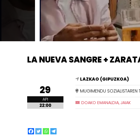
LA NUEVA SANGRE + ZARATA
LAZKAO (GIPUZKOA)
29
MUGIMENDU SOZIALISTAREN 
API
DOAKO EMANALDIA, JAIAK
22:00