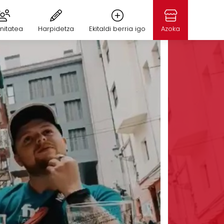
nitatea
Harpidetza
Ekitaldi berria igo
Azoka