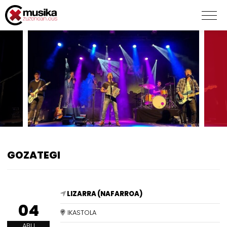
GOZATEGI
LIZARRA (NAFARROA)
04
IKASTOLA
ABU