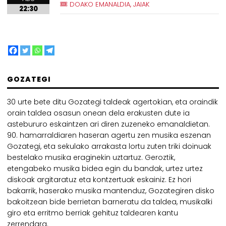
DOAKO EMANALDIA, JAIAK
22:30
GOZATEGI
30 urte bete ditu Gozategi taldeak agertokian, eta oraindik
orain taldea osasun onean dela erakusten dute ia
astebururo eskaintzen ari diren zuzeneko emanaldietan.
90. hamarraldiaren haseran agertu zen musika eszenan
Gozategi, eta sekulako arrakasta lortu zuten triki doinuak
bestelako musika eraginekin uztartuz. Geroztik,
etengabeko musika bidea egin du bandak, urtez urtez
diskoak argitaratuz eta kontzertuak eskainiz. Ez hori
bakarrik, haserako musika mantenduz, Gozategiren disko
bakoitzean bide berrietan barneratu da taldea, musikalki
giro eta erritmo berriak gehituz taldearen kantu
zerrendara.