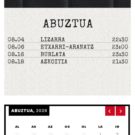
ABUZTUA,
2026
AL
AS
AZ
OS
OL
LA
IG
27
28
29
30
31
1
2