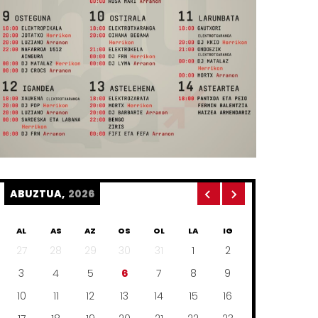
ABUZTUA,
2026
AL
AS
AZ
OS
OL
LA
IG
27
28
29
30
31
1
2
3
4
5
6
7
8
9
10
11
12
13
14
15
16