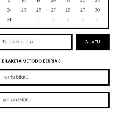
17
18
19
20
21
22
23
24
25
26
27
28
29
30
31
1
2
3
4
5
6
BILATU
BILAKETA METODO BERRIAK