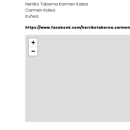
Herriko Taberna Karmen Kalea
Carmen Kalea
Iruñea
https://www.facebook.com/herrikotaberna.carmen
+
−