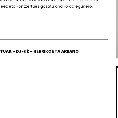
aileez eta kontzertuez gozatu ahalko da egunero.
TUAK – DJ-ak – HERRIKO ETA ARRANO