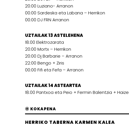
20:00 Luziano- Arranon
00:00 Sardeska eta Labana – Herrikon
00:00 DJ FRN Arranon
UZTAILAK 13 ASTELEHENA
18:00 Elektrozarata
20:00 Mortx – Herrikon
20:00 Dj Barbarie – Arranon
22:00 Bengo + Ziris
00:00 Fifi eta Fefa – Arranon
UZTAILAK 14 ASTEARTEA
18:00 Pantxoa eta Peio + Fermin Balentzia + Haiz
KOKAPENA
HERRIKO TABERNA KARMEN KALEA