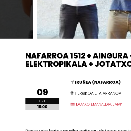
NAFARROA 1512 + AINGURA 
ELEKTROPIKALA + JOTATXO
IRUÑEA (NAFARROA)
09
HERRIKOA ETA ARRANOA
UZT
DOAKO EMANALDIA, JAIAK
18:00
Beste urte batez musika egitarau dotorea prest