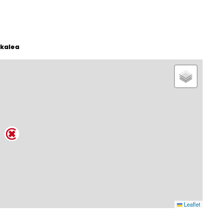
kalea
Leaflet