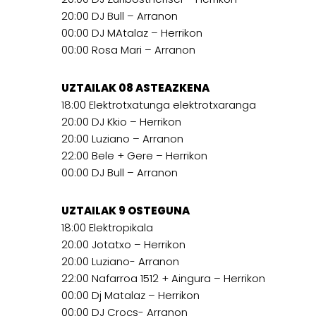
20:00 DJ Bull – Arranon
00:00 DJ MAtalaz – Herrikon
00:00 Rosa Mari – Arranon
UZTAILAK 08 ASTEAZKENA
18:00 Elektrotxatunga elektrotxaranga
20:00 DJ Kkio – Herrikon
20:00 Luziano – Arranon
22:00 Bele + Gere – Herrikon
00:00 DJ Bull – Arranon
UZTAILAK 9 OSTEGUNA
18:00 Elektropikala
20:00 Jotatxo – Herrikon
20:00 Luziano- Arranon
22:00 Nafarroa 1512 + Aingura – Herrikon
00:00 Dj Matalaz – Herrikon
00:00 DJ Crocs- Arranon