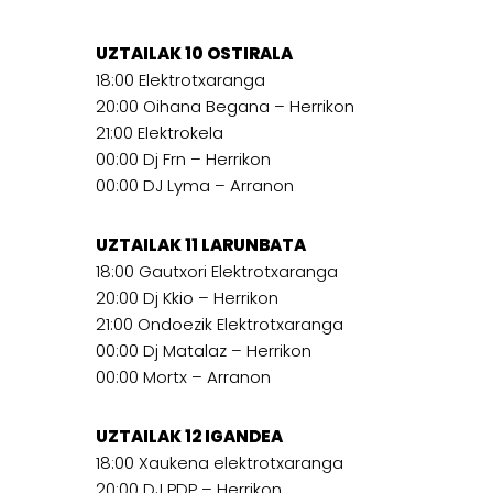
UZTAILAK 10 OSTIRALA
18:00 Elektrotxaranga
20:00 Oihana Begana – Herrikon
21:00 Elektrokela
00:00 Dj Frn – Herrikon
00:00 DJ Lyma – Arranon
UZTAILAK 11 LARUNBATA
18:00 Gautxori Elektrotxaranga
20:00 Dj Kkio – Herrikon
21:00 Ondoezik Elektrotxaranga
00:00 Dj Matalaz – Herrikon
00:00 Mortx – Arranon
UZTAILAK 12 IGANDEA
18:00 Xaukena elektrotxaranga
20:00 DJ PDP – Herrikon