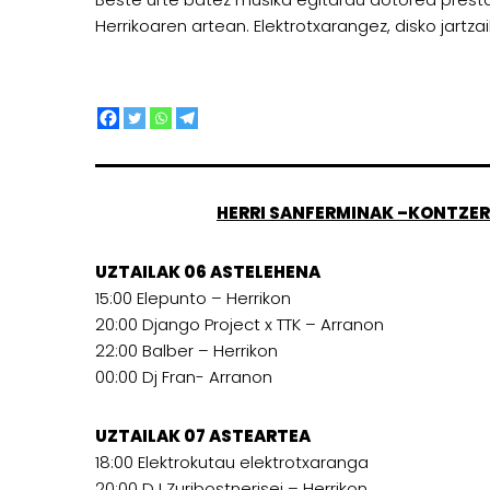
Herrikoaren artean. Elektrotxarangez, disko jartz
HERRI SANFERMINAK –KONTZER
UZTAILAK 06 ASTELEHENA
15:00 Elepunto – Herrikon
20:00 Django Project x TTK – Arranon
22:00 Balber – Herrikon
00:00 Dj Fran- Arranon
UZTAILAK 07 ASTEARTEA
18:00 Elektrokutau elektrotxaranga
20:00 DJ Zuribostnerisei – Herrikon