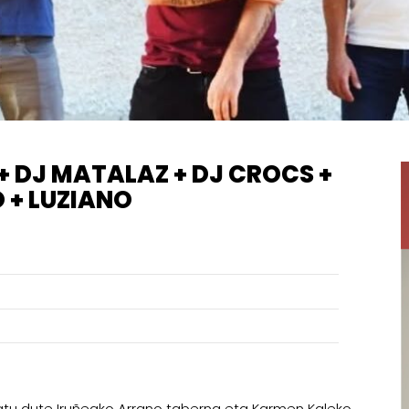
+ DJ MATALAZ + DJ CROCS +
 + LUZIANO
atu dute Iruñeako Arrano taberna eta Karmen Kaleko