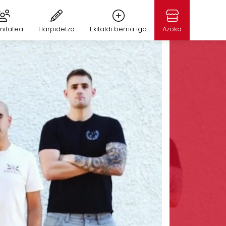
nitatea
Harpidetza
Ekitaldi berria igo
Azoka