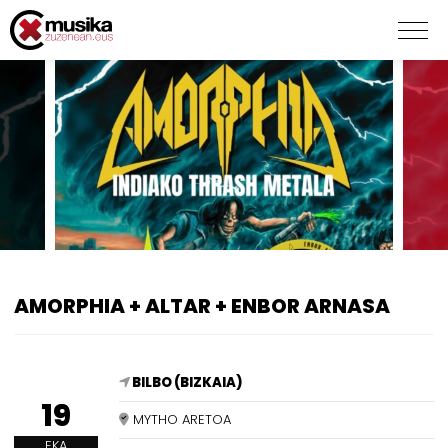
AMORPHIA + ALTAR + ENBOR ARNASA
BILBO (BIZKAIA)
19
MYTHO ARETOA
EKA