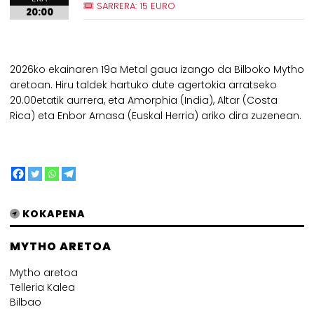
SARRERA: 15 EURO
20:00
2026ko ekainaren 19a Metal gaua izango da Bilboko Mytho
aretoan. Hiru taldek hartuko dute agertokia arratseko
20.00etatik aurrera, eta Amorphia (India), Altar (Costa
Rica) eta Enbor Arnasa (Euskal Herria) ariko dira zuzenean.
KOKAPENA
MYTHO ARETOA
Mytho aretoa
Telleria Kalea
Bilbao