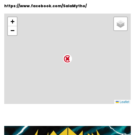
https://www.facebook.com/SalaMytho/
+
−
Leaflet