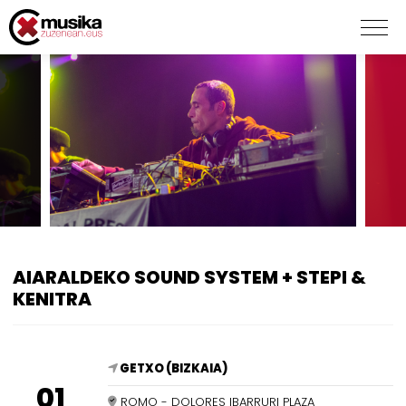
AIARALDEKO SOUND SYSTEM + STEPI &
KENITRA
GETXO (BIZKAIA)
01
ROMO - DOLORES IBARRURI PLAZA